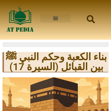
بناء الكعبة وحكم النبي ﷺ
بين القبائل (السيرة 17)