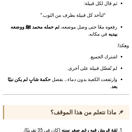
ثم قال لكل قبيلة:
“لتأخذ كل قبيلة بطرف من الثوب.”
رفعوه معًا حتى وصل موضعه،
ثم حمله محمد ﷺ ووضعه
بيديه
في مكانه.
وهكذا:
اشترك الجميع.
لم تُفضّل قبيلة على أخرى.
وارتفعت الكعبة بدون دماء… بفضل
حكمة شابٍ لم يكن نبيًا
بعد
.
📌 ماذا نتعلم من هذا الموقف؟
ثقة قريش فيه رغم صغر سنه
(كان في 35 تقريبًا).