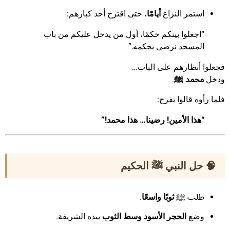
استمر النزاع
أيامًا
، حتى اقترح أحد كبارهم:
“اجعلوا بينكم حكمًا، أول من يدخل عليكم من باب
المسجد نرضى بحكمه.”
فجعلوا أنظارهم على الباب…
ودخل
محمد ﷺ
.
فلما رأوه قالوا بفرح:
“هذا الأمين! رضينا… هذا محمد!”
🧠 حل النبي ﷺ الحكيم
طلب ﷺ
ثوبًا واسعًا
.
وضع
الحجر الأسود وسط الثوب
بيده الشريفة.