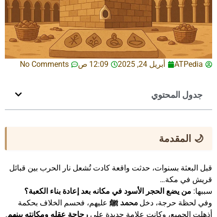
ATPedia
أبريل 24, 2025
12:09 ص
No Comments
جدول المحتوي
🌙 المقدمة
قبل البعثة بسنوات، حدثت واقعة كادت تُشعل نار الحرب بين قبائل
قريش في مكة…
سببها:
من يضع الحجر الأسود في مكانه بعد إعادة بناء الكعبة؟
وفي لحظة حرجة، دخل
محمد ﷺ
عليهم، فحسم الخلاف بحكمة
أذهلت الجميع، وكانت علامة جديدة على
رجاحة عقله ومكانته بينهم
.