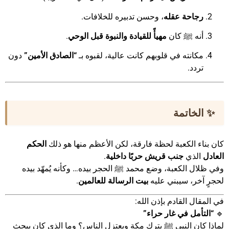
رجاحة عقله
، وحسن تدبيره للخلافات.
أنه ﷺ كان
مهيأً للقيادة والنبوة قبل الوحي
.
مكانته في قلوبهم كانت عالية، لقبوه بـ
“الصادق الأمين”
دون
تردد.
✨ الخاتمة
كان بناء الكعبة لحظة فارقة، لكن الأعظم منها هو ذلك
الحكم
العادل
الذي
جنب قريش حربًا داخلية
.
وفي ظلال الكعبة، وضع محمد ﷺ الحجر بيده… وكأنه يُمهّد بيده
لحجرٍ آخر، سيبني عليه
بيت الرسالة للعالمين
.
في المقال القادم بإذن الله:
🔹
“التأمل في غار حراء”
لماذا كان النبي ﷺ يترك مكة ويعتزل الناس؟ وما الذي كان يبحث