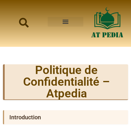
PAGE D’ACCUEIL
QUI SOMMES-NOUS
POSE TA QUESTION
Politique de
Confidentialité –
Atpedia
Introduction