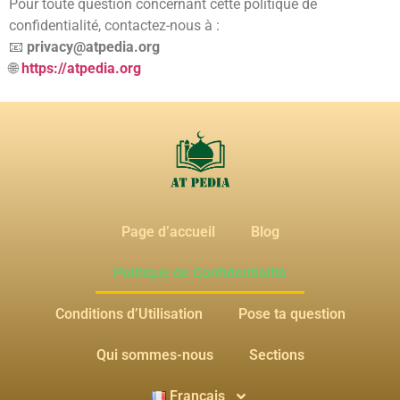
Pour toute question concernant cette politique de
confidentialité, contactez-nous à :
📧
privacy@atpedia.org
🌐
https://atpedia.org
Page d’accueil
Blog
Politique de Confidentialité
Conditions d’Utilisation
Pose ta question
Qui sommes-nous
Sections
Français