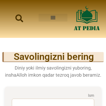
BOSH SAHIFA
BIZ HAQIMIZDA
SAVOLINGIZNI BERING
Savolingizni bering
Diniy yoki ilmiy savolingizni yuboring,
inshaAlloh imkon qadar tezroq javob beramiz.
Ism