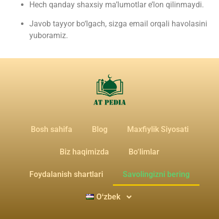
Hech qanday shaxsiy ma’lumotlar e’lon qilinmaydi.
Javob tayyor bo‘lgach, sizga email orqali havolasini
yuboramiz.
Bosh sahifa
Blog
Maxfiylik Siyosati
Biz haqimizda
Bo‘limlar
Foydalanish shartlari
Savolingizni bering
Oʻzbek